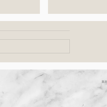
土）イタリア惣菜
NHK きょうの料理 「有元
＆ コーヒー屋さ
子の梅干し塩漬けぬか漬け
案内
が放映されます
東京