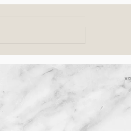
土）イタリア惣菜
NHK きょうの料理 「有元
＆ コーヒー屋さ
子の梅干し塩漬けぬか漬け
案内
が放映されます
東京