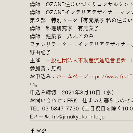
講師：OZONE住まいづくりコンサルタント
講師：OZONEインテリアデザイナー マ
第２部　特別トーク「有元葉子 私の住まい
講師：料理研究家　有元葉子
講師：建築家　八木このみ
ファシリテーター：インテリアデザイナー
野由記子
主催：
一般社団法人不動産流通経営協会　https://
参加費：無料
お申込み：
ホームページhttps://www.frk15
い。
申込み締切：2021年3月10日（水）
お問い合わせ：FRK　住まいと暮らしのセ
TEL: 03-5847-7730（土日祝日を除く10:0
Eメール: frk@jimukyoku-info.jp