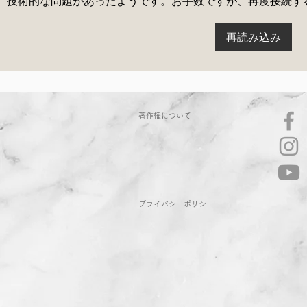
技術的な問題があったようです。お手数ですが、再度接続す
再読み込み
YOKO'S TABLE VOL.4 ライ
暑い夏を乗
ブ配信のお知らせ「暑い夏こ
番サラダ」、
そ、とびきりのおいしさを」
イブを配信
著作権について
​プライバシーポリシー