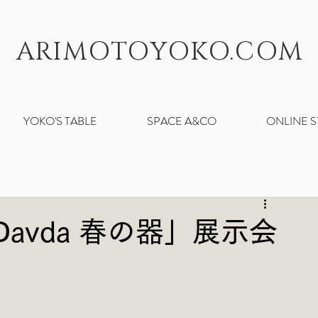
ARIMOTOYOKO.COM
YOKO'S TABLE
SPACE A&CO
ONLINE 
t Davda 春の器」展示会