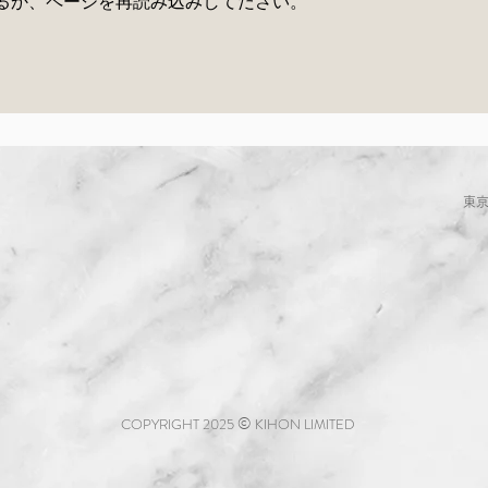
るか、ページを再読み込みしてださい。
り切る「うちの定
ぬか床ワークショップのご
明日YouTubeラ
内
します！
東京
©
COPYRIGHT 2025
KIHON LIMITED