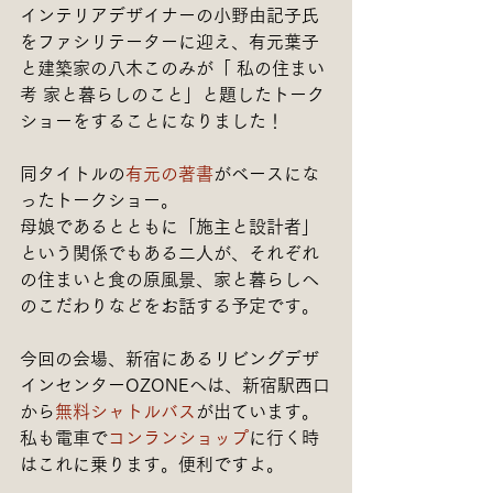
インテリアデザイナーの小野由記子氏
をファシリテーターに迎え、有元葉子
と建築家の八木このみが「 私の住まい
考 家と暮らしのこと」と題したトーク
ショーをすることになりました！
同タイトルの
有元の著書
がベースにな
ったトークショー。
母娘であるとともに「施主と設計者」
という関係でもある二人が、それぞれ
の住まいと食の原風景、家と暮らしへ
のこだわりなどをお話する予定です。
今回の会場、新宿にあるリビングデザ
インセンターOZONEへは、新宿駅西口
から
無料シャトルバス
が出ています。
私も電車で
コンランショップ
に行く時
はこれに乗ります。便利ですよ。