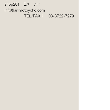
shop281　Eメール：　
info@arimotoyoko.com　
　　　　　TEL/FAX：　03-3722-7279