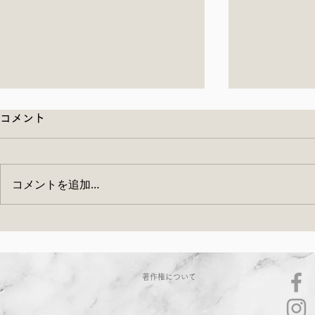
コメント
コメントを追加…
暑い夏を乗り切る「うちの定
ぬか床ワー
番サラダ」、明日YouTubeラ
内
著作権について
イブを配信します！