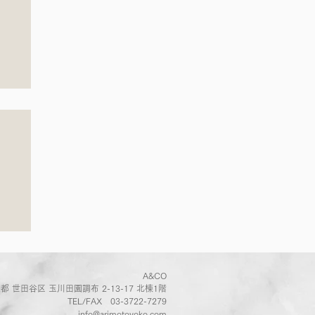
菜
さ
A&CO
都 世田谷区 玉川田園調布 2-13-17 北棟1階
TEL/FAX
03-3722-7279
info@arimotoyoko.com