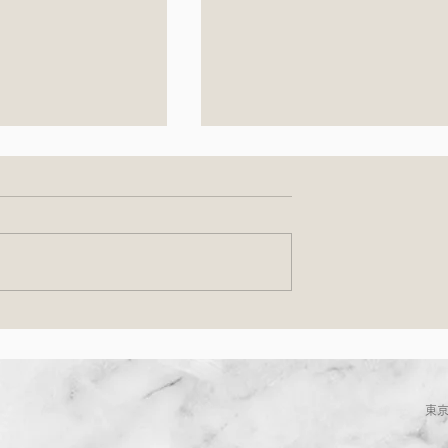
クショップのご案
6月13日（土）イタリア惣
ランチの会 ＆ コーヒー屋
ん出店のご案内
東京