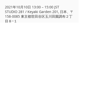
2021年10月10日 13:00 – 15:00 JST
STUDIO 281 / Keyaki Garden 201, 日本、〒
158-0085 東京都世田谷区玉川田園調布２丁
目８−１
​プライバシーポリシー
著作権について
A&CO
東京都 世田谷区 玉川田園調布 2-13-
17 北棟1階
TEL/FAX
03-3722-7279
info@arimotoyoko.com