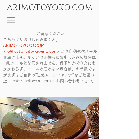
ARIMOTOYOKO.COM
ー ご留意ください ー
こちらよりお申し込み頂くと、
ARIMOTOYOKO.COM
<
notifications@wixevents.com
>
より自動返信メール
が届きます。キャンセル待ちにお申し込みの場合は
自動メールは発信されません。仮予約ができたにも
かかわらず、メールが届かない場合は、お手数です
がまずはご自身の”迷惑メールフォルダ”をご確認の
上
info@arimotoyoko.com
へ
お問い合わせ下さい。