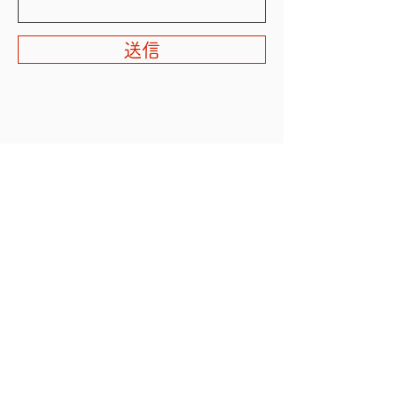
送信
​プライバシーポリシー
著作権について
A&CO