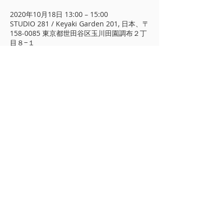
2020年10月18日 13:00 – 15:00
STUDIO 281 / Keyaki Garden 201, 日本、〒
158-0085 東京都世田谷区玉川田園調布２丁
目８−１
​プライバシーポリシー
著作権について
A&CO
東京都 世田谷区 玉川田園調布 2-13-
17 北棟1階
TEL/FAX
03-3722-7279
info@arimotoyoko.com