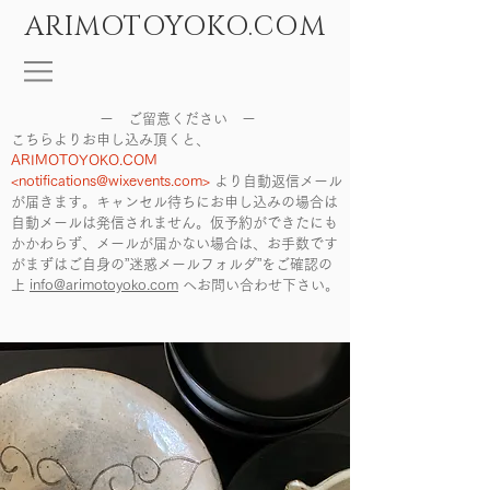
ARIMOTOYOKO.COM
ー ご留意ください ー
こちらよりお申し込み頂くと、
ARIMOTOYOKO.COM
<
notifications@wixevents.com
>
より自動返信メール
が届きます。キャンセル待ちにお申し込みの場合は
自動メールは発信されません。仮予約ができたにも
かかわらず、メールが届かない場合は、お手数です
がまずはご自身の”迷惑メールフォルダ”をご確認の
上
info@arimotoyoko.com
へ
お問い合わせ下さい。