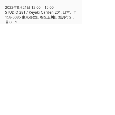
2022年8月21日 13:00 – 15:00
STUDIO 281 / Keyaki Garden 201, 日本、〒
158-0085 東京都世田谷区玉川田園調布２丁
目８−１
​プライバシーポリシー
著作権について
A&CO
東京都 世田谷区 玉川田園調布 2-13-
17 北棟1階
TEL/FAX
03-3722-7279
info@arimotoyoko.com