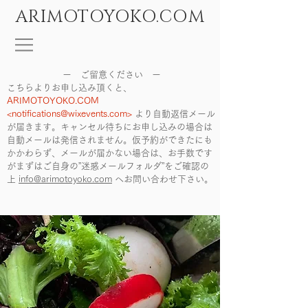
ARIMOTOYOKO.COM
ー ご留意ください ー
こちらよりお申し込み頂くと、
ARIMOTOYOKO.COM
<
notifications@wixevents.com
>
より自動返信メール
が届きます。キャンセル待ちにお申し込みの場合は
自動メールは発信されません。仮予約ができたにも
かかわらず、メールが届かない場合は、お手数です
がまずはご自身の”迷惑メールフォルダ”をご確認の
上
info@arimotoyoko.com
へ
お問い合わせ下さい。