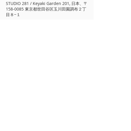
STUDIO 281 / Keyaki Garden 201, 日本、〒
158-0085 東京都世田谷区玉川田園調布２丁
目８−１
​プライバシーポリシー
著作権について
A&CO
東京都 世田谷区 玉川田園調布 2-13-
17 北棟1階
TEL/FAX
03-3722-7279
info@arimotoyoko.com
©
COPYRIGHT 2025
KIHON LIMITED