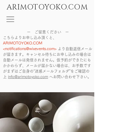
ARIMOTOYOKO.COM
ー ご留意ください ー
こちらよりお申し込み頂くと、
ARIMOTOYOKO.COM
<
notifications@wixevents.com
>
より自動返信メール
が届きます。キャンセル待ちにお申し込みの場合は
自動メールは発信されません。仮予約ができたにも
かかわらず、メールが届かない場合は、お手数です
がまずはご自身の”迷惑メールフォルダ”をご確認の
上
info@arimotoyoko.com
へ
お問い合わせ下さい。