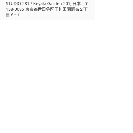
STUDIO 281 / Keyaki Garden 201, 日本、〒
158-0085 東京都世田谷区玉川田園調布２丁
目８−１
​プライバシーポリシー
著作権について
A&CO
東京都 世田谷区 玉川田園調布 2-13-
17 北棟1階
TEL/FAX
03-3722-7279
info@arimotoyoko.com
©
COPYRIGHT 2025
KIHON LIMITED