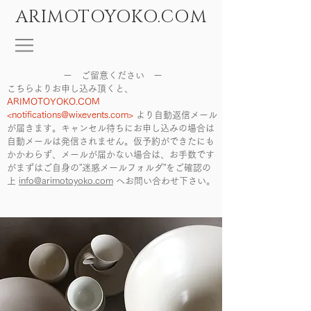
ARIMOTOYOKO.COM
ー ご留意ください ー
こちらよりお申し込み頂くと、
ARIMOTOYOKO.COM
<
notifications@wixevents.com
>
より自動返信メール
が届きます。キャンセル待ちにお申し込みの場合は
自動メールは発信されません。仮予約ができたにも
かかわらず、メールが届かない場合は、お手数です
がまずはご自身の”迷惑メールフォルダ”をご確認の
上
info@arimotoyoko.com
へ
お問い合わせ下さい。