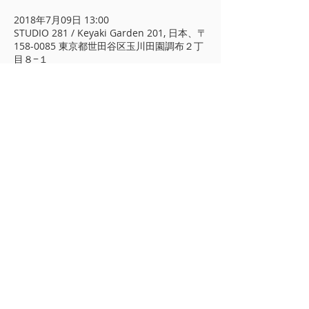
2018年7月09日 13:00
STUDIO 281 / Keyaki Garden 201, 日本、〒
158-0085 東京都世田谷区玉川田園調布２丁
目８−１
​プライバシーポリシー
著作権について
A&CO
東京都 世田谷区 玉川田園調布 2-13-
17 北棟1階
TEL/FAX
03-3722-7279
info@arimotoyoko.com