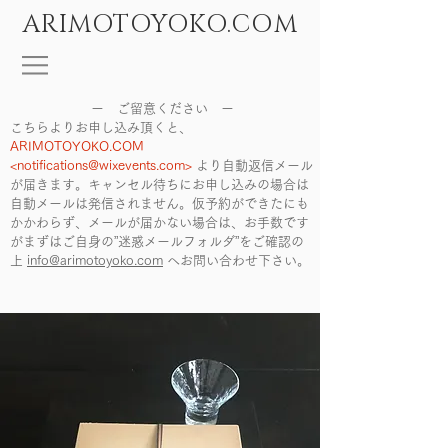
ARIMOTOYOKO.COM
ー ご留意ください ー
こちらよりお申し込み頂くと、
ARIMOTOYOKO.COM
<
notifications@wixevents.com
>
より自動返信メール
が届きます。キャンセル待ちにお申し込みの場合は
自動メールは発信されません。仮予約ができたにも
かかわらず、メールが届かない場合は、お手数です
がまずはご自身の”迷惑メールフォルダ”をご確認の
上
info@arimotoyoko.com
へ
お問い合わせ下さい。