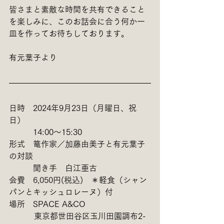
皆さまと素敵な時間を共有できること
を楽しみに、このお話会に合う何か一
皿を作ってお待ちしております。
有元葉子より
日時　2024年9月23日（月曜日、祝
日）
　　　14:00〜15:30
形式　篭作家／
加藤由美子と有元葉子
の対談
　　　聞き手　白江亜古
会費　
6,050円(税込)
　＊軽食（シャン
パンとキッシュロレーヌ）付
場所　SPACE A&CO
          東京都世田谷区玉川田園調布2-