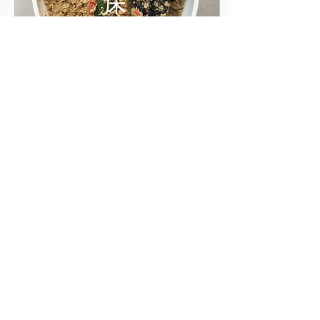
ただいております。温かい
お気遣い、本当にありがと
うございます。 皆さまへ、
有元からの暑中お見舞いの
気持ちも込めて、明日
2026年6月15日
∙
2
分
YouTubeライブを配信いた
ぬか床ワークショップの
します。 ただでさえ体調を
整えるのが難しいこの季
ご案内
節。こんな時だからこそ、
美味しくて体に優しいもの
糠床は今が始め時 先日放送
を召し上がって、少しでも
の「きょうの料理」では、
健やかに過ごしていただき
ぬか床の魅力やお手入れに
たいと願っています。 夏場
ついてご紹介いたしまし
は美味しい野菜、特に葉物
た。ご覧いただいた皆様、
野菜がなかなか手に入りづ
誠にありがとうございま
らいですよね。そこで今回
す。 「自分でもやってみた
は、暑い夏こそ美味しく食
いけれど、少しハードルが
1132
0
9
べていただける、和風と洋
高そう」 「うまく管理でき
風の「うちの定番サラダ」
るか不安」 という方もいら
を2〜3品ご紹介しようと思
っしゃるのではないでしょ
います。...
うか。 スタジオでご一緒に
糠床を始められる「ぬか床
もっと見る
ワークショップ」を開催し