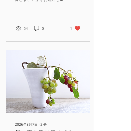
しょうか。 有元葉子の新し
いオンラインスペース
「YOKO'S TABLE」。 第3
回の「有元家の肉団子とエ
スニック麺」では、肉団子
54
0
1
の楽しい作り方と、香港名
物の蝦子麺を使ったハーブ
たっぷりの冷たい麺をお楽
しみいただきました。蝦子
麺を初めて食べ、衝撃的に
美味しかった！という声も
いただき嬉しかったです。
ご参加いただき、ありがと
うございました。 さて、第
4回ライブ配信のご案内で
す。 今回のテーマはリクエ
ストが多いイタリアンで
す。 家族にもお客様にも喜
ばれるイタリアン 身近なミ
ニトマトを使ったとびきり
美味しいパスタと、手軽に
買えるようになったマグロ
2026年8月7日
∙
2
分
のお刺身のブルスケッタを