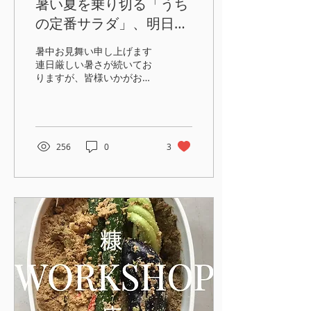
暑い夏を乗り切る「うち
作ります。食べ盛りの子供
たちも、ワインを楽しみた
の定番サラダ」、明日
い大人も、みんなで楽しめ
YouTubeライブを配信し
る２品です。 今回ご紹介す
暑中お見舞い申し上げます
るレシピ ミニトマトのパス
ます！
連日厳しい暑さが続いてお
タ マグロのブルスケッタ
りますが、皆様いかがお過
ブルスケッタにぴったり
ごしでしょうか。 この度の
な、最近有元が好んで使い
熊本での地震により被災さ
始めた、香り高い調味料も
れた皆様、ならびに不安な
ご紹介しますね。 質問した
日々を過ごされている皆様
り、シェアしたり。「コミ
に、心よりお見舞い申し上
256
0
3
ュニティ」を楽しみません
げます。厳しい状況も重な
か？ YOKO'S...
り、大変なご苦労をされて
いることと存じます。皆様
の安全と、一日も早く穏や
かな日常が戻りますことを
心よりお祈り申し上げま
す。 暑い夏を乗り切る「う
ちの定番サラダ」 最近
YouTubeの更新をずっとお
休みしていたからか、「有
元さんは元気？」と気にか
けてくださるコメントをい