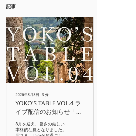
記事
2026年8月8日
∙
3
分
YOKO'S TABLE VOL.4 ラ
イブ配信のお知らせ「暑
い夏こそ、とびきりのお
8月を迎え、暑さの厳しい
いしさを」
本格的な夏となりました。
皆さま、いかがお過ごしで