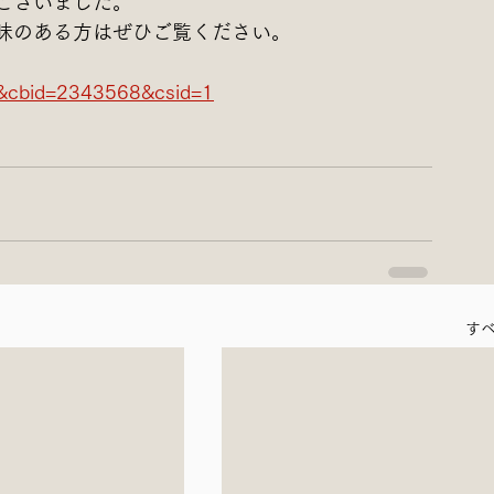
ございました。
味のある方はぜひご覧ください。
e&cbid=2343568&csid=1
す