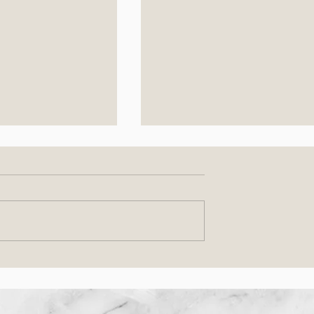
土）イタリア惣菜
NHK きょうの料理 「有元
＆ コーヒー屋さ
子の梅干し塩漬けぬか漬け