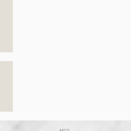
葉
」
A&CO